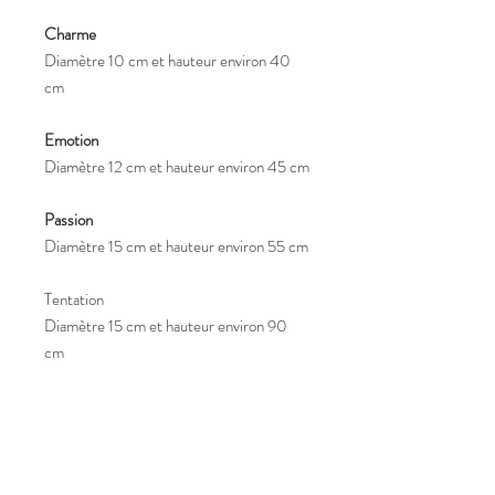
Charme
Diamètre 10 cm et hauteur environ 40
cm
Emotion
Diamètre 12 cm et hauteur environ 45 cm
Passion
Diamètre 15 cm et hauteur environ 55 cm
Tentation
Diamètre 15 cm et hauteur environ 90
cm
Le colis contient le socle dans le diamètre
sélectionné ci-dessus et équipé du kit
électrique pré-monté, et l'abat jour dans la
taille souhaitée.