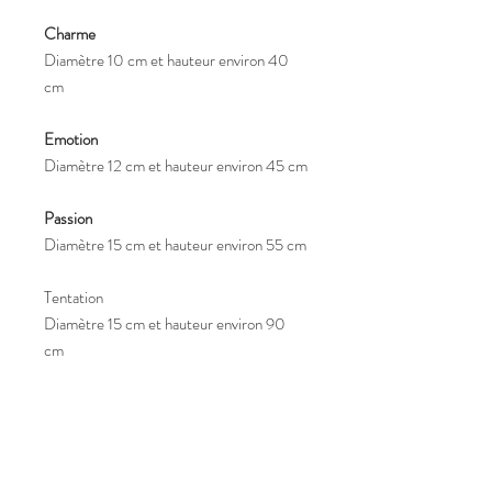
Charme
Diamètre 10 cm et hauteur environ 40
cm
Emotion
Diamètre 12 cm et hauteur environ 45 cm
Passion
Diamètre 15 cm et hauteur environ 55 cm
Tentation
Diamètre 15 cm et hauteur environ 90
cm
Le colis contient le socle dans le diamètre
sélectionné ci-dessus et équipé du kit
électrique pré-monté, et l'abat jour dans la
taille souhaitée.