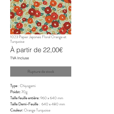
1023 Papier Japonais Floral Orange et
Turquoise
Prix
À partir de
22,00€
promotionnel
TVA Incluse
Rupture de stock
Type
: Chiyogami
Poidst:
70g
Taille feuille entière:
960 x 640 mm
Taille Demi-Feuille
: 640 x 480 mm
Couleur:
Orange Turquoise