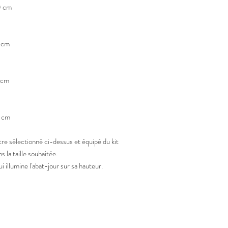
0 cm
5 cm
 cm
0 cm
ètre sélectionné ci-dessus et équipé du kit
 la taille souhaitée.
llumine l'abat-jour sur sa hauteur.