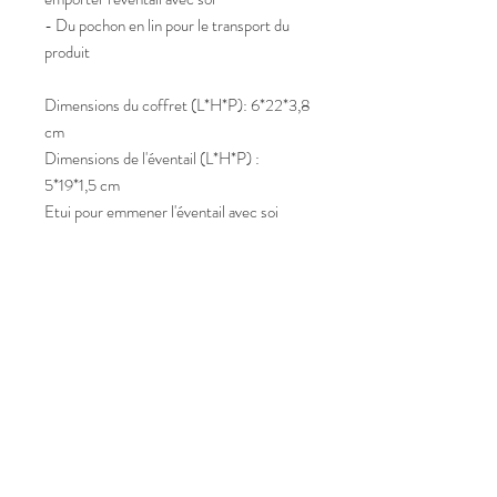
- Du pochon en lin pour le transport du
produit
Dimensions du coffret (L*H*P): 6*22*3,8
cm
Dimensions de l'éventail (L*H*P) :
5*19*1,5 cm
Etui pour emmener l'éventail avec soi
(L*H): 7,5*21 cm
Pochon contenant
coffret/Eventail/etui (L*H): 11*28,5 cm
Maison Grasset tous droits réservés
2025
Renseignements: