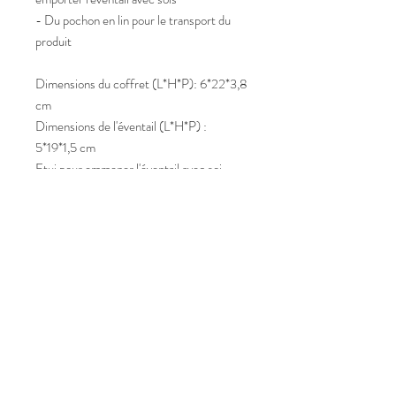
- Du pochon en lin pour le transport du
produit
Dimensions du coffret (L*H*P): 6*22*3,8
cm
Dimensions de l'éventail (L*H*P) :
5*19*1,5 cm
Etui pour emmener l'éventail avec soi
(L*H): 7,5*21 cm
Pochon contenant
coffret/Eventail/etui (L*H): 11*28,5 cm
Maison Grasset tous droits réservés
2025
Renseignements:
Henri
.
grasset@maisongrasset.com
Tel:
+33 (0) 6 89 11 47 35