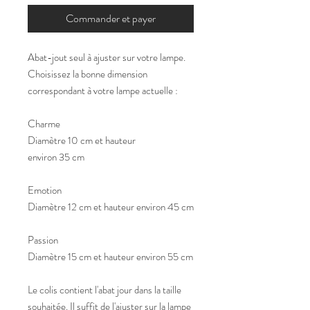
Commander et payer
Abat-jout seul à ajuster sur votre lampe.
Choisissez la bonne dimension
correspondant à votre lampe actuelle :
Charme
Diamètre 10 cm et hauteur
environ 35 cm
Emotion
Diamètre 12 cm et hauteur environ 45 cm
Passion
Diamètre 15 cm et hauteur environ 55 cm
Le colis contient l'abat jour dans la taille
souhaitée. Il suffit de l'ajuster sur la lampe