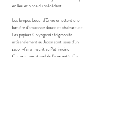
en lieu et place du précédent.
Les lampes Lueur d'Envie emettent une
lumière d'ambiance douce et chaleureuse.
Les papiers Chiyogami sérigraphiés
artisanalement au Japon sont issus d'un
savoir-faire inscrit au Patrimoine
Culturel Immateriel de l'humanité. Ce
sont des produits d'excéption.
Maison Grasset tous droits réservés
2025
Renseignements:
Henri
.
grasset@maisongrasset.com
Tel:
+33 (0) 6 89 11 47 35