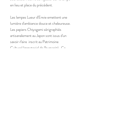
en lieu et place du précédent.
Les lampes Lueur d'Envie emettent une
lumière d'ambiance douce et chaleureuse.
Les papiers Chiyogami sérigraphiés
artisanalement au Japon sont issus d'un
savoir-faire inscrit au Patrimoine
Culturel Immateriel de l'humanité. Ce
sont des produits d'excéption.
Maison Grasset tous droits réservés
2025
Renseignements:
Henri
.
grasset@maisongrasset.com
Tel:
+33 (0) 6 89 11 47 35