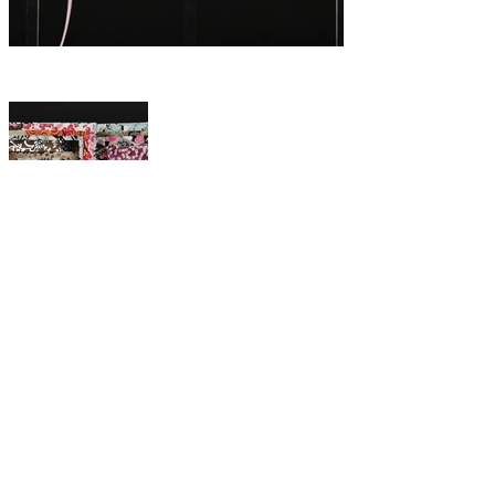
Précédent
Suivant
Maison Grasset tous droits réservés
2025
Renseignements:
Henri
.
grasset@maisongrasset.com
Tel:
+33 (0) 6 89 11 47 35
Politique de confidentialité
Politique de Conditions générales