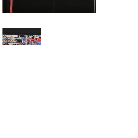
Précédent
Suivant
Maison Grasset tous droits réservés
2025
Renseignements:
Henri
.
grasset@maisongrasset.com
Tel:
+33 (0) 6 89 11 47 35
Politique de confidentialité
Politique de Conditions générales