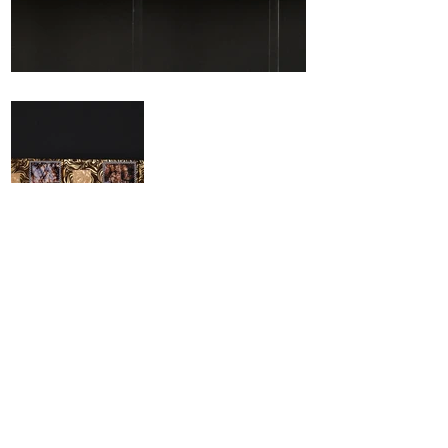
Précédent
Suivant
Maison Grasset tous droits réservés
2025
Renseignements:
Henri
.
grasset@maisongrasset.com
Tel:
+33 (0) 6 89 11 47 35