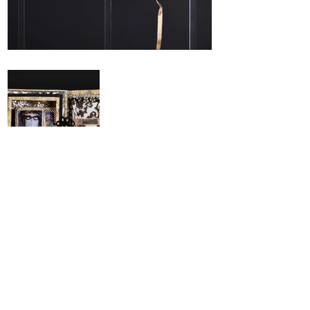
Précédent
Suivant
Maison Grasset tous droits réservés
2025
Renseignements:
Henri
.
grasset@maisongrasset.com
Tel:
+33 (0) 6 89 11 47 35