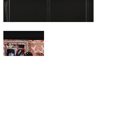
Précédent
Suivant
Maison Grasset tous droits réservés
2025
Renseignements:
Henri
.
grasset@maisongrasset.com
Tel:
+33 (0) 6 89 11 47 35