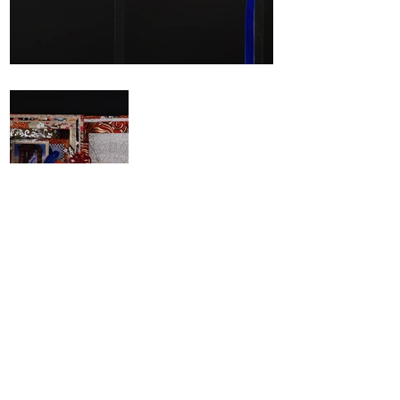
Précédent
Suivant
Maison Grasset tous droits réservés
2025
Renseignements:
Henri
.
grasset@maisongrasset.com
Tel:
+33 (0) 6 89 11 47 35