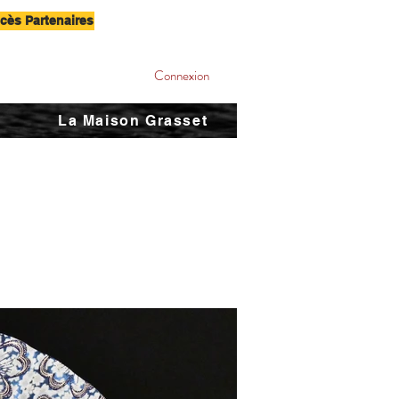
cès Partenaires
Connexion
La Maison Grasset