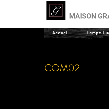
MAISON GR
Accueil
Lampe Lue
< Back
COM02